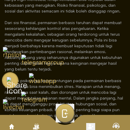
kebiasaan yang merugikan. Risiko finansial, psikologis, dan
sosial dari aktivitas semacam ini tidak boleh dianggap ringan.
Dari sisi finansial, permainan berbasis taruhan dapat membuat
seseorang kehilangan kontrol atas pengeluaran. Ketika
mengalami kekalahan, sebagian orang terdorong untuk terus
mencoba demi mengejar kerugian sebelumnya. Pola ini bisa
menjadi berbahaya karena membuat keputusan tidak lagi
berdasarkan pertimbangan rasional, melainkan emosi.
Akibatnya, uang yang seharusnya digunakan untuk kebutuhan
penting dapat habis hanya karena keinginan mengejar hasil
yang belum tentu terjadi.
Dari sisi psikologis, ketergantungan pada permainan berbasis
taruhan juga bisa menimbulkan stres. Harapan untuk menang,
rasa kecewa saat kalah, dan dorongan untuk mencoba lagi
dapat menciptakan tekanan mental. Dalam jangka panjang, hal
ini dapat mengganggu produktivitas, hubungan sosial, dan
kondisi keuangan pribadi. Karena itu, penting bagi siapa pun
untuk memahami batasan diri dan tidak menjadikan permainan
berisiko sebagai jalan pintas mencari uang.