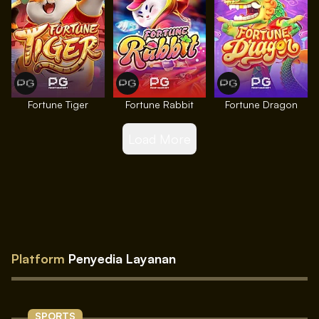
Fortune Tiger
Fortune Rabbit
Fortune Dragon
Load More
Platform
Penyedia Layanan
SPORTS