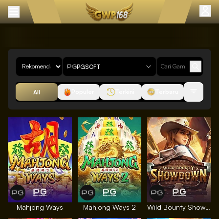
SLOT
CASINO
SPORT
TOGE
13
4
2
0
Urutkan
Provider
PGSOFT
Populer
Terkini
Terbaru
All
Mahjong Ways
Mahjong Ways 2
Wild Bounty Showdown