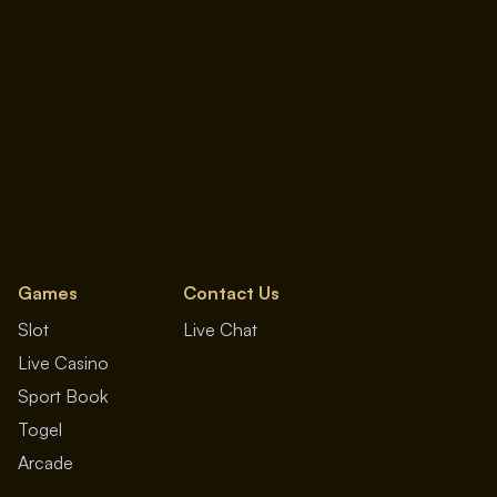
Games
Contact Us
Slot
Live Chat
Live Casino
Sport Book
Togel
Arcade