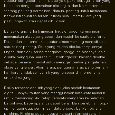
Adapun slot gacor hari ini biasanya dipakai sebagai istilah yang
berkaitan dengan permainan slot digital dan klaim tertentu
tentang peluang permainan. Namun, penting untuk memahami
bahwa istilah-istilah tersebut tidak selalu memiliki arti yang
pasti, objektif, atau dapat dibuktikan.
Banyak orang tertarik mencari link
slot gacor
karena ingin
menemukan akses yang cepat dan mudah ke suatu platform.
Dalam dunia internet, kecepatan akses memang menjadi salah
satu faktor penting. Situs yang mudah dibuka, tampilannya
ringan, dan tidak sering mengalami gangguan biasanya lebih
disukai pengguna. Karena itu, istilah “gacor” kadang dipakai
sebagai bahasa informal untuk menggambarkan pengalaman
akses yang lancar. Akan tetapi, pengguna tetap perlu berhati-
hati karena tidak semua link yang tersebar di internet aman
untuk dikunjungi.
Risiko terbesar dari link yang tidak jelas adalah keamanan
digital. Banyak tautan yang menggunakan kata-kata menarik
untuk memancing klik, tetapi ternyata mengarah ke halaman
berbahaya. Beberapa situs dapat berisi iklan berlebihan, pop-
up mengganggu, permintaan data pribadi, bahkan potensi
phishing. Phishing adalah upaya mencuri informasi sensitif