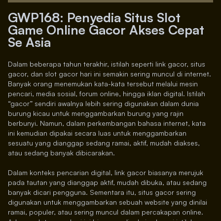
GWP168: Penyedia Situs Slot
Game Online Gacor Akses Cepat
Se Asia
Dalam beberapa tahun terakhir, istilah seperti link gacor, situs
gacor, dan slot gacor hari ini semakin sering muncul di internet.
Banyak orang menemukan kata-kata tersebut melalui mesin
pencari, media sosial, forum online, hingga iklan digital. Istilah
“gacor” sendiri awalnya lebih sering digunakan dalam dunia
burung kicau untuk menggambarkan burung yang rajin
berbunyi. Namun, dalam perkembangan bahasa internet, kata
ini kemudian dipakai secara luas untuk menggambarkan
sesuatu yang dianggap sedang ramai, aktif, mudah diakses,
atau sedang banyak dibicarakan.
Dalam konteks pencarian digital, link gacor biasanya merujuk
pada tautan yang dianggap aktif, mudah dibuka, atau sedang
banyak dicari pengguna. Sementara itu, situs gacor sering
digunakan untuk menggambarkan sebuah website yang dinilai
ramai, populer, atau sering muncul dalam percakapan online.