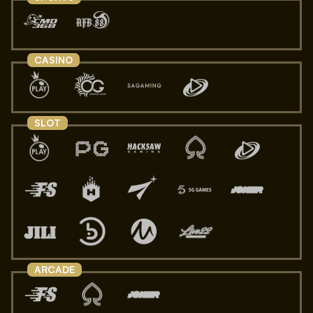
CASINO
SLOT
ARCADE