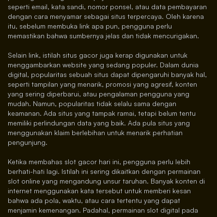
seperti email, kata sandi, nomor ponsel, atau data pembayaran
dengan cara menyamar sebagai situs terpercaya. Oleh karena
itu, sebelum membuka link apa pun, pengguna perlu
memastikan bahwa sumbernya jelas dan tidak mencurigakan.
Selain link, istilah situs gacor juga kerap digunakan untuk
menggambarkan website yang sedang populer. Dalam dunia
digital, popularitas sebuah situs dapat dipengaruhi banyak hal,
seperti tampilan yang menarik, promosi yang agresif, konten
yang sering diperbarui, atau pengalaman pengguna yang
mudah. Namun, popularitas tidak selalu sama dengan
keamanan. Ada situs yang tampak ramai, tetapi belum tentu
memiliki perlindungan data yang baik. Ada pula situs yang
menggunakan klaim berlebihan untuk menarik perhatian
pengunjung.
Ketika membahas slot gacor hari ini, pengguna perlu lebih
berhati-hati lagi. Istilah ini sering dikaitkan dengan permainan
slot online yang mengandung unsur taruhan. Banyak konten di
internet menggunakan kata tersebut untuk memberi kesan
bahwa ada pola, waktu, atau cara tertentu yang dapat
menjamin kemenangan. Padahal, permainan slot digital pada