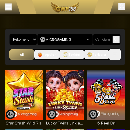
SLOT
CASINO
SPORT
TOGE
13
4
2
0
Urutkan
Provider
MICROGAMING
Populer
Terkini
Terbaru
All
Star Stash Wild 7's
Lucky Twins Link and Win
5 Reel Dri