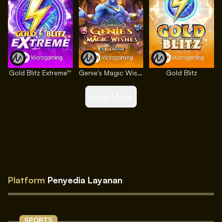
Gold Blitz Extreme™
Genie's Magic Wishes
Gold Blitz
Load More
Platform
Penyedia Layanan
SPORTS