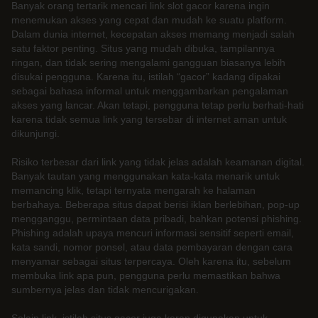
Banyak orang tertarik mencari link
slot gacor
karena ingin
menemukan akses yang cepat dan mudah ke suatu platform.
Dalam dunia internet, kecepatan akses memang menjadi salah
satu faktor penting. Situs yang mudah dibuka, tampilannya
ringan, dan tidak sering mengalami gangguan biasanya lebih
disukai pengguna. Karena itu, istilah “gacor” kadang dipakai
sebagai bahasa informal untuk menggambarkan pengalaman
akses yang lancar. Akan tetapi, pengguna tetap perlu berhati-hati
karena tidak semua link yang tersebar di internet aman untuk
dikunjungi.
Risiko terbesar dari link yang tidak jelas adalah keamanan digital.
Banyak tautan yang menggunakan kata-kata menarik untuk
memancing klik, tetapi ternyata mengarah ke halaman
berbahaya. Beberapa situs dapat berisi iklan berlebihan, pop-up
mengganggu, permintaan data pribadi, bahkan potensi phishing.
Phishing adalah upaya mencuri informasi sensitif seperti email,
kata sandi, nomor ponsel, atau data pembayaran dengan cara
menyamar sebagai situs terpercaya. Oleh karena itu, sebelum
membuka link apa pun, pengguna perlu memastikan bahwa
sumbernya jelas dan tidak mencurigakan.
Selain link, istilah situs gacor juga kerap digunakan untuk