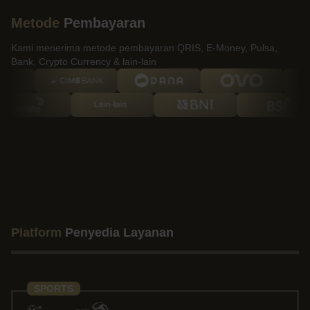
Metode
Pembayaran
Kami menerima metode pembayaran QRIS, E-Money, Pulsa,
Bank, Crypto Currency & lain-lain
Platform
Penyedia Layanan
SPORTS